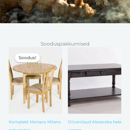
Sooduspakkumised
Algne
Current
hind
price
Soodus!
oli:
is:
329,00 €.
294,00 €.
Komplekt Monaco Milano
Diivanilaud Alexandra hele
naturaalne
wenge