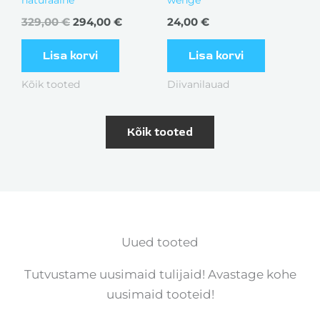
329,00
€
294,00
€
24,00
€
Lisa korvi
Lisa korvi
Kõik tooted
Diivanilauad
Kõik tooted
Uued tooted
Tutvustame uusimaid tulijaid! Avastage kohe
uusimaid tooteid!