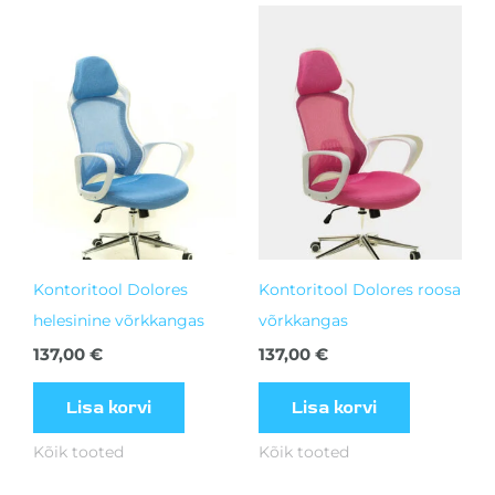
Kontoritool Dolores
Kontoritool Dolores roosa
helesinine võrkkangas
võrkkangas
137,00
€
137,00
€
Lisa korvi
Lisa korvi
Kõik tooted
Kõik tooted