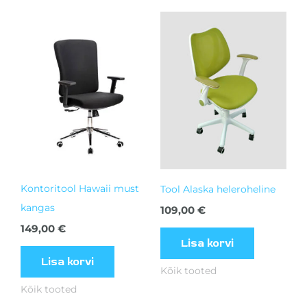
Kontoritool Hawaii must
Tool Alaska heleroheline
kangas
109,00
€
149,00
€
Lisa korvi
Lisa korvi
Kõik tooted
Kõik tooted