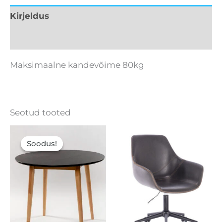
Kirjeldus
Lisainfo
Maksimaalne kandevõime 80kg
Seotud tooted
Algne
Current
hind
price
Soodus!
Soodus!
oli:
is:
150,00 €.
96,60 €.