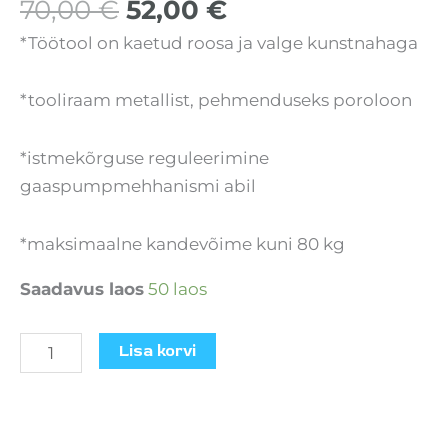
70,00
€
52,00
€
*Töötool on kaetud roosa ja valge kunstnahaga
*tooliraam metallist, pehmenduseks poroloon
*istmekõrguse reguleerimine
gaaspumpmehhanismi abil
*maksimaalne kandevõime kuni 80 kg
Saadavus laos
50 laos
Lisa korvi