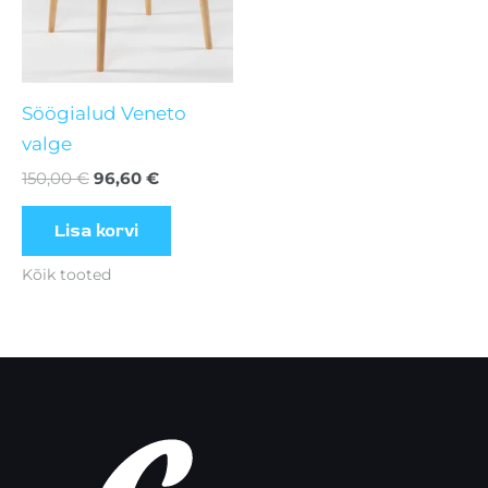
Söögialud Veneto
valge
150,00
€
96,60
€
Lisa korvi
Kõik tooted