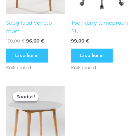
Söögilaud Veneto
Tool Kerry tumepruun
must
PU
150,00
€
96,60
€
99,00
€
Lisa korvi
Lisa korvi
Kõik tooted
Kõik tooted
Algne
Current
hind
price
Soodus!
Soodus!
oli:
is:
150,00 €.
96,60 €.