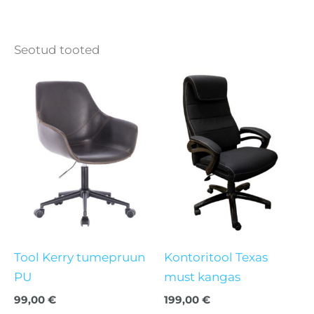
Seotud tooted
Tool Kerry tumepruun
Kontoritool Texas
PU
must kangas
99,00
€
199,00
€