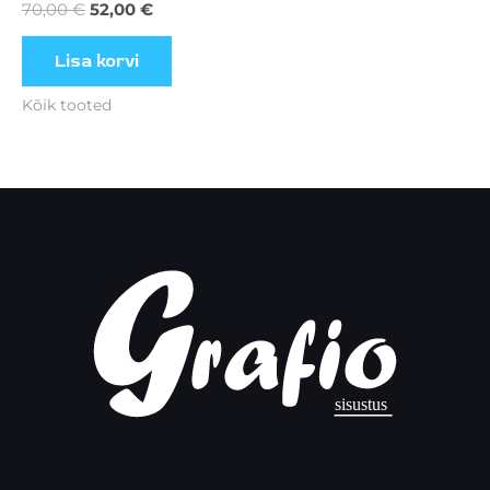
70,00
€
52,00
€
Lisa korvi
Kõik tooted