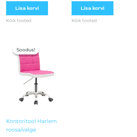
Lisa korvi
Lisa korvi
Kõik tooted
Kõik tooted
Algne
Current
hind
price
Soodus!
Soodus!
oli:
is:
70,00 €.
52,00 €.
Kontoritool Harlem
roosa/valge