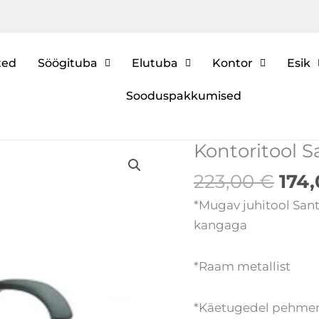
ted
Söögituba
Elutuba
Kontor
Esik
Sooduspakkumised
Alg
Kontoritool S
Kontoritool
hin
Santiago
223,00
€
174
oli:
must/hall
223,
*Mugav juhitool Sant
kogus
kangaga
*Raam metallist
*Käetugedel pehmen