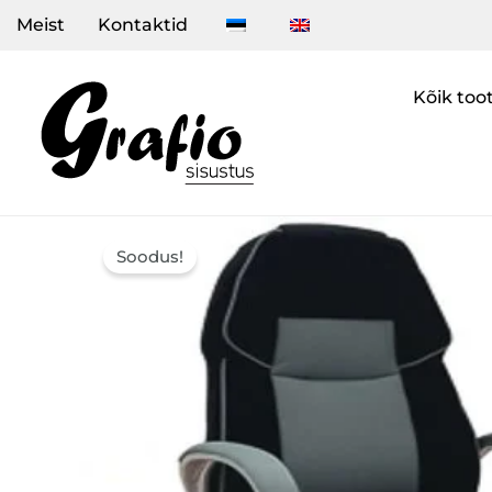
Skip
Meist
Kontaktid
to
content
Kõik too
Soodus!