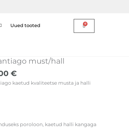
Uued tooted
ne
Current
antiago must/hall
d
price
,00
€
is:
00 €.
174,00 €.
iago kaetud kvaliteetse musta ja halli
duseks poroloon, kaetud halli kangaga