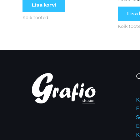
Lisa korvi
Lisa 
Kõik tooted
Kõik toot
O
K
E
S
E
K