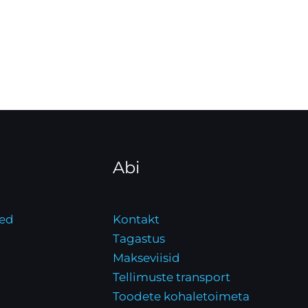
Abi
ed
Kontakt
Tagastus
Makseviisid
Tellimuste transport
Toodete kohaletoimeta