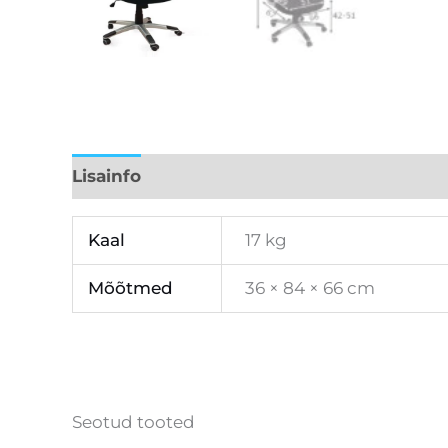
Lisainfo
Kaal
17 kg
Mõõtmed
36 × 84 × 66 cm
Seotud tooted