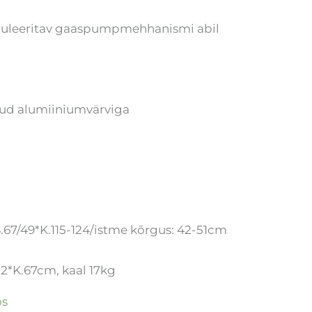
eguleeritav gaaspumpmehhanismi abil
aetud alumiiniumvärviga
.67/49*K.115-124/istme kõrgus: 42-51cm
2*K.67cm, kaal 17kg
os