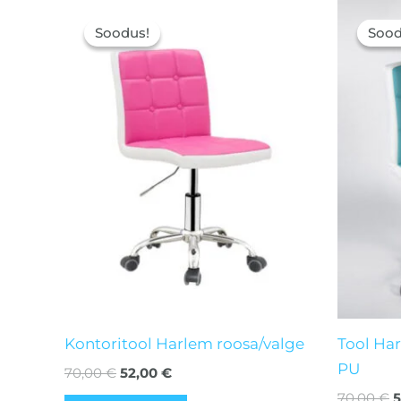
Algne
Current
A
hind
price
h
Soodus!
Soodus!
Sood
Sood
oli:
is:
o
70,00 €.
52,00 €.
7
Kontoritool Harlem roosa/valge
Tool Ha
PU
70,00
€
52,00
€
70,00
€