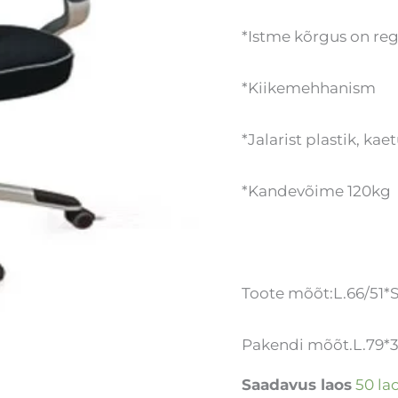
*Istme kõrgus on r
*Kiikemehhanism
*Jalarist plastik, k
*Kandevõime 120kg
Toote mõõt:L.66/51*S
Pakendi mõõt.L.79*3
Saadavus laos
50 la