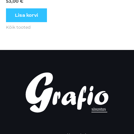
53,00
€
Lisa korvi
Kõik tooted