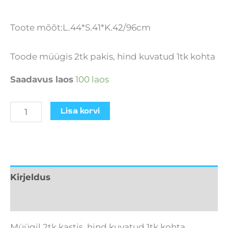
Toote mõõt:L.44*S.41*K.42/96cm
Toode müügis 2tk pakis, hind kuvatud 1tk kohta
Saadavus laos
100 laos
Lisa korvi
Kirjeldus
Lisainfo
Müügil 2tk kastis, hind kuvatud 1tk kohta