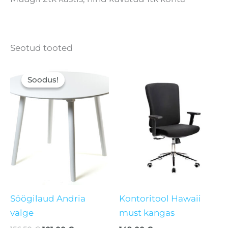
Seotud tooted
Algne
Current
hind
price
Soodus!
Soodus!
oli:
is:
156,50 €.
101,00 €.
Söögilaud Andria
Kontoritool Hawaii
valge
must kangas