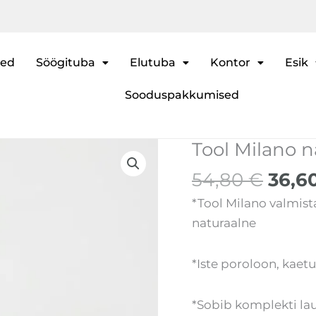
ted
Söögituba
Elutuba
Kontor
Esik
Sooduspakkumised
Algn
Tool Milano n
Tool
hind
Milano
54,80
€
36,6
oli:
naturaalne
54,8
*Tool Milano valmis
kogus
naturaalne
*Iste poroloon, kae
*Sobib komplekti la