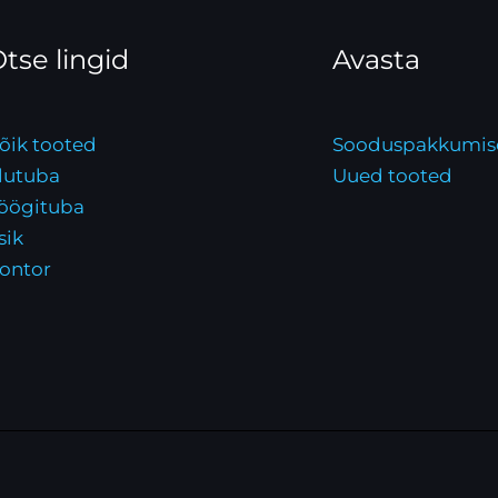
tse lingid
Avasta
õik tooted
Sooduspakkumis
lutuba
Uued tooted
öögituba
sik
ontor