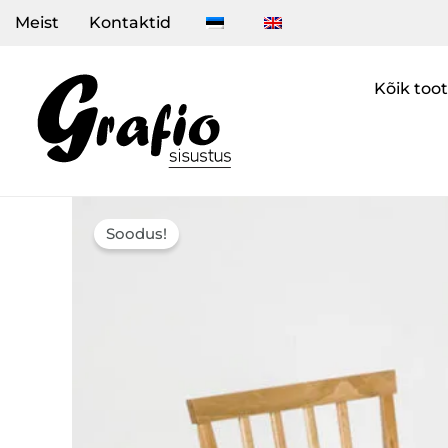
Skip
Meist
Kontaktid
to
content
Kõik too
Soodus!