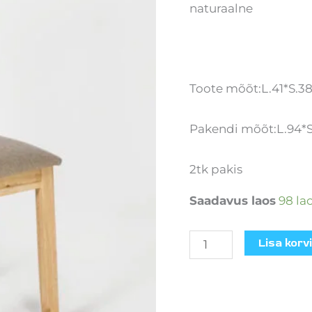
naturaalne
Toote mõõt:L.41*S.3
Pakendi mõõt:L.94*S
2tk pakis
Saadavus laos
98 la
Lisa korvi