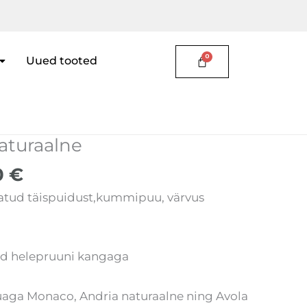
Uued tooted
e
Current
aturaalne
price
0
€
is:
0 €.
36,60 €.
tatud täispuidust,kummipuu, värvus
tud helepruuni kangaga
uaga Monaco, Andria naturaalne ning Avola