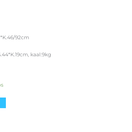
8*K.46/92cm
.44*K.19cm, kaal:9kg
os