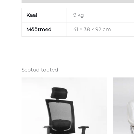
Kaal
9 kg
Mõõtmed
41 × 38 × 92 cm
Seotud tooted