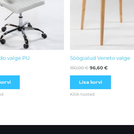
ado valge PU
Söögialud Veneto valge
150,00
€
96,60
€
korvi
Lisa korvi
ed
Kõik tooted