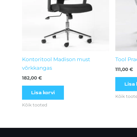
Kontoritool Madison must
Tool Pr
võrkkangas
111,00
€
182,00
€
Lisa 
Lisa korvi
Kõik toot
Kõik tooted